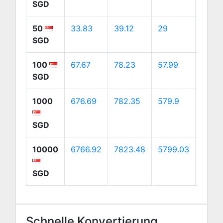
SGD
50
33.83
39.12
29
54.59
SGD
100
67.67
78.23
57.99
109.1
SGD
1000
676.69
782.35
579.9
1091.
SGD
10000
6766.92
7823.48
5799.03
10918
SGD
Schnelle Konvertierung