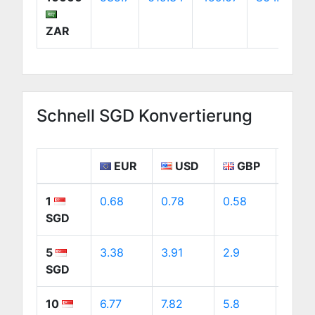
ZAR
Schnell SGD Konvertierung
EUR
USD
GBP
CA
1
0.68
0.78
0.58
1.09
SGD
5
3.38
3.91
2.9
5.46
SGD
10
6.77
7.82
5.8
10.92