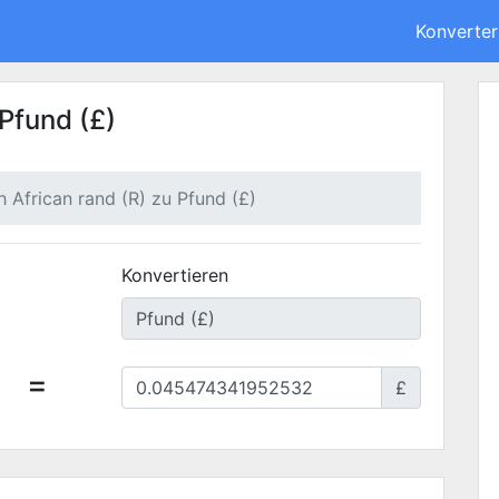
Konverter
 Pfund (£)
h African rand (R) zu Pfund (£)
Konvertieren
=
£