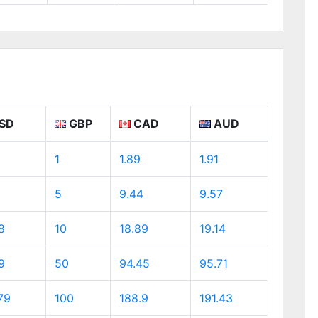
SD
GBP
CAD
AUD
1
1.89
1.91
5
9.44
9.57
8
10
18.89
19.14
9
50
94.45
95.71
79
100
188.9
191.43