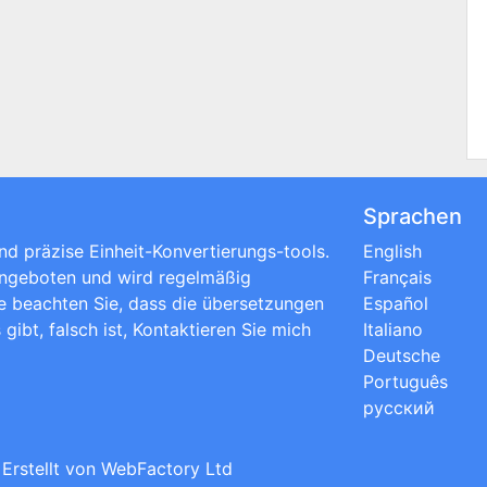
Sprachen
nd präzise Einheit-Konvertierungs-tools.
English
angeboten und wird regelmäßig
Français
tte beachten Sie, dass die übersetzungen
Español
gibt, falsch ist, Kontaktieren Sie mich
Italiano
Deutsche
Português
русский
; Erstellt von
WebFactory Ltd