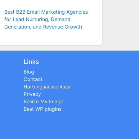
Best B2B Email Marketing Agencies
for Lead Nurturing, Demand
Generation, and Revenue Growth
Links
Blog
Contact
Haftungsausschluss
Privacy
Resize My Image
Best WP plugins