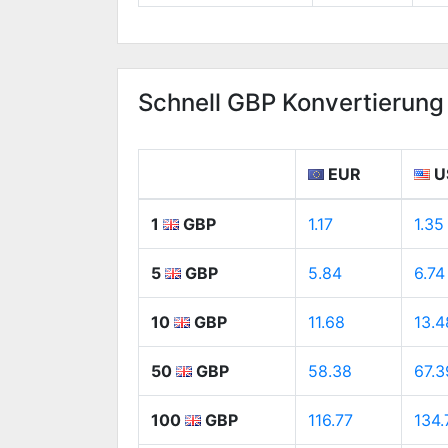
Schnell GBP Konvertierung
EUR
U
1
GBP
1.17
1.35
5
GBP
5.84
6.74
10
GBP
11.68
13.4
50
GBP
58.38
67.3
100
GBP
116.77
134.