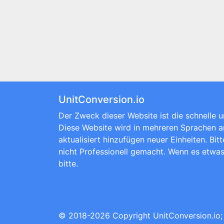
UnitConversion.io
Der Zweck dieser Website ist die schnelle u
Diese Website wird in mehreren Sprachen 
aktualisiert hinzufügen neuer Einheiten. Bi
nicht Professionell gemacht. Wenn es etwas 
bitte.
© 2018-2026 Copyright
UnitConversion.io