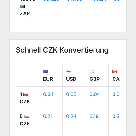
ZAR
Schnell CZK Konvertierung
EUR
USD
GBP
CAD
1
0.04
0.05
0.04
0.07
CZK
5
0.21
0.24
0.18
0.33
CZK