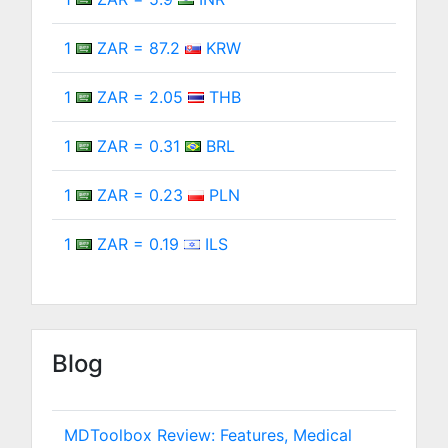
1
ZAR = 87.2
KRW
1
ZAR = 2.05
THB
1
ZAR = 0.31
BRL
1
ZAR = 0.23
PLN
1
ZAR = 0.19
ILS
Blog
MDToolbox Review: Features, Medical