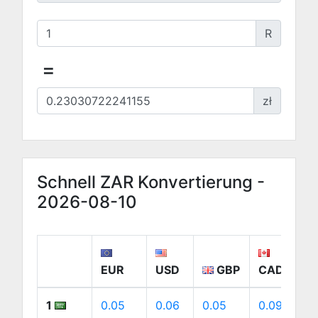
R
=
zł
Schnell ZAR Konvertierung -
2026-08-10
EUR
USD
GBP
CAD
1
0.05
0.06
0.05
0.09
0