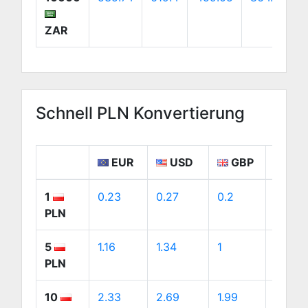
ZAR
Schnell PLN Konvertierung
EUR
USD
GBP
CA
1
0.23
0.27
0.2
0.38
PLN
5
1.16
1.34
1
1.88
PLN
10
2.33
2.69
1.99
3.75