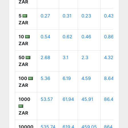
ZAR
5
0.27
0.31
0.23
0.43
0
ZAR
10
0.54
0.62
0.46
0.86
0
ZAR
50
2.68
3.1
2.3
4.32
4
ZAR
100
5.36
6.19
4.59
8.64
8
ZAR
1000
53.57
61.94
45.91
86.4
8
ZAR
10000
535.74
619.4
459.05
864.01
8