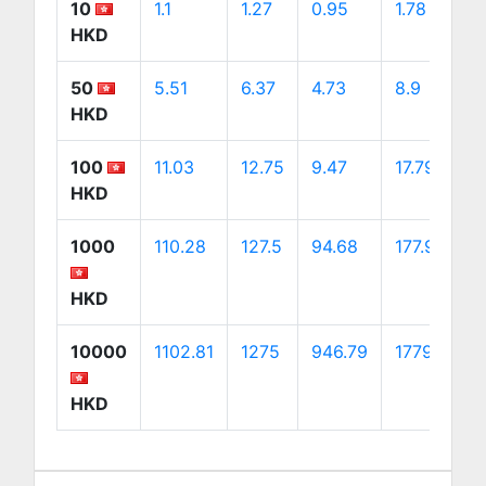
10
1.1
1.27
0.95
1.78
1
HKD
50
5.51
6.37
4.73
8.9
9
HKD
100
11.03
12.75
9.47
17.79
1
HKD
1000
110.28
127.5
94.68
177.92
1
HKD
10000
1102.81
1275
946.79
1779.2
1
HKD