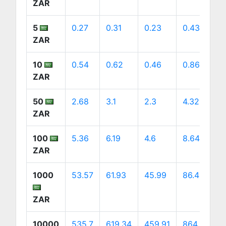
ZAR
5
0.27
0.31
0.23
0.43
ZAR
10
0.54
0.62
0.46
0.86
ZAR
50
2.68
3.1
2.3
4.32
ZAR
100
5.36
6.19
4.6
8.64
ZAR
1000
53.57
61.93
45.99
86.43
8
ZAR
10000
535.7
619.34
459.91
864.25