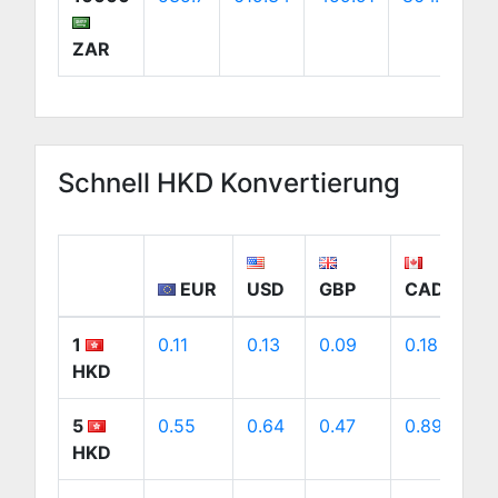
ZAR
Schnell HKD Konvertierung
EUR
USD
GBP
CAD
1
0.11
0.13
0.09
0.18
0
HKD
5
0.55
0.64
0.47
0.89
0
HKD