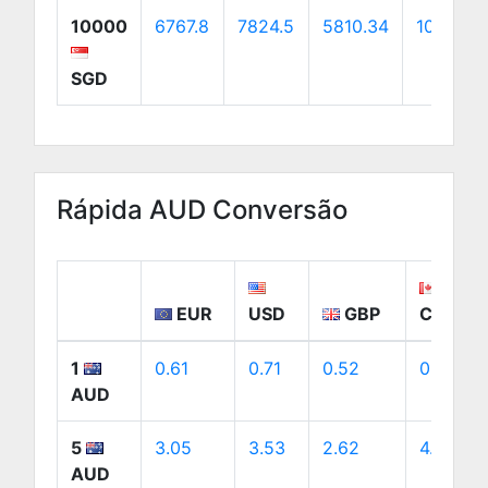
10000
6767.8
7824.5
5810.34
10918.7
SGD
Rápida AUD Conversão
EUR
USD
GBP
CAD
1
0.61
0.71
0.52
0.98
AUD
5
3.05
3.53
2.62
4.92
AUD