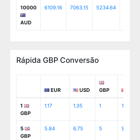
10000
6109.16
7063.15
5234.64
9852.
AUD
Rápida GBP Conversão
EUR
USD
GBP
CAD
1
1.17
1.35
1
1.88
GBP
5
5.84
6.75
5
9.41
GBP