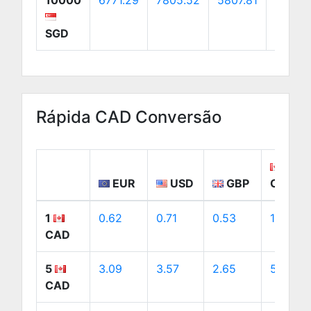
10000
6771.29
7805.52
5807.81
10942
SGD
Rápida CAD Conversão
EUR
USD
GBP
CAD
1
0.62
0.71
0.53
1
CAD
5
3.09
3.57
2.65
5
CAD