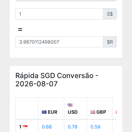
S$
=
$R
Rápida SGD Conversão -
2026-08-07
EUR
USD
GBP
CA
1
0.68
0.78
0.58
1.09