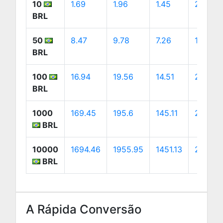
10
1.69
1.96
1.45
2.74
BRL
50
8.47
9.78
7.26
13.71
BRL
100
16.94
19.56
14.51
27.41
BRL
1000
169.45
195.6
145.11
274.11
BRL
10000
1694.46
1955.95
1451.13
2741.14
BRL
A Rápida Conversão