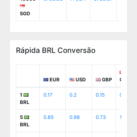
SGD
Rápida BRL Conversão
EUR
USD
GBP
CAD
1
0.17
0.2
0.15
0.27
BRL
5
0.85
0.98
0.73
1.37
BRL