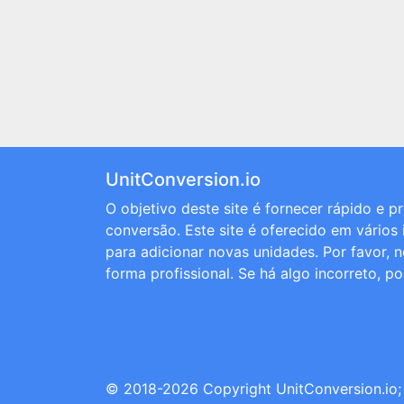
UnitConversion.io
O objetivo deste site é fornecer rápido e 
conversão. Este site é oferecido em vários
para adicionar novas unidades. Por favor, 
forma profissional. Se há algo incorreto, p
© 2018-2026 Copyright
UnitConversion.io