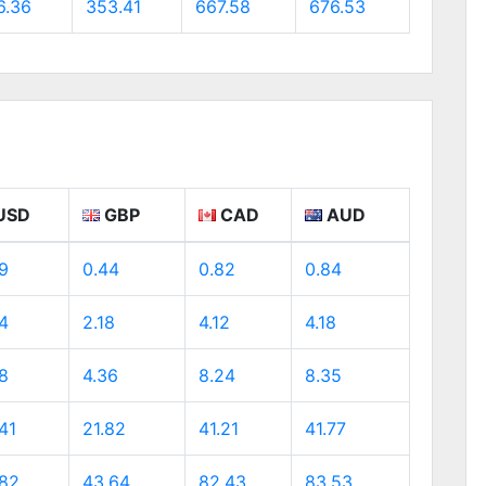
6.36
353.41
667.58
676.53
USD
GBP
CAD
AUD
9
0.44
0.82
0.84
4
2.18
4.12
4.18
8
4.36
8.24
8.35
41
21.82
41.21
41.77
.82
43.64
82.43
83.53