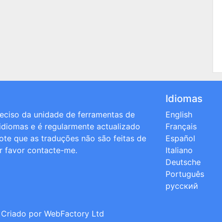
Idiomas
preciso da unidade de ferramentas de
English
 idiomas e é regularmente actualizado
Français
note que as traduções não são feitas de
Español
or favor contacte-me.
Italiano
Deutsche
Português
русский
; Criado por
WebFactory Ltd