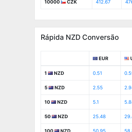
10000
CZK
412.67
47
Rápida NZD Conversão
EUR
1
NZD
0.51
0.5
5
NZD
2.55
2.9
10
NZD
5.1
5.8
50
NZD
25.48
29.
100
NZD
50.95
58