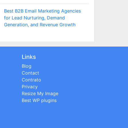
Best B2B Email Marketing Agencies
for Lead Nurturing, Demand
Generation, and Revenue Growth
Links
Blog
Contact
Contrato
Privacy
Resize My Image
Best WP plugins