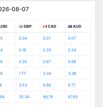
2026-08-07
USD
GBP
CAD
AUD
05
0.04
0.07
0.07
24
0.18
0.33
0.34
48
0.35
0.67
0.68
38
1.77
3.34
3.38
76
3.53
6.68
6.77
.64
35.34
66.76
67.65