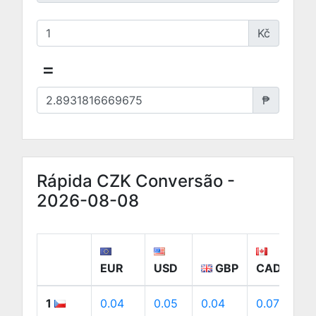
Kč
=
₱
Rápida CZK Conversão -
2026-08-08
EUR
USD
GBP
CAD
A
1
0.04
0.05
0.04
0.07
0