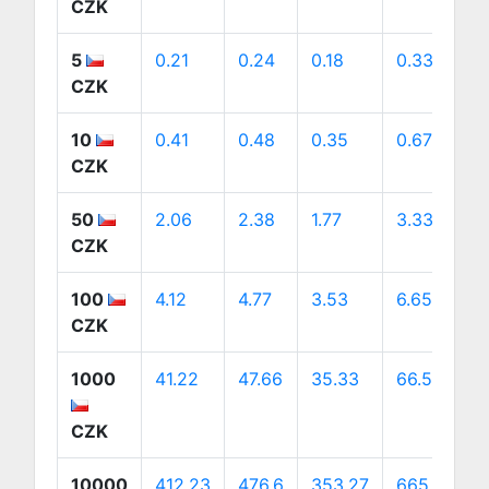
CZK
5
0.21
0.24
0.18
0.33
0
CZK
10
0.41
0.48
0.35
0.67
0
CZK
50
2.06
2.38
1.77
3.33
3
CZK
100
4.12
4.77
3.53
6.65
6
CZK
1000
41.22
47.66
35.33
66.51
6
CZK
10000
412.23
476.6
353.27
665.11
6