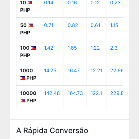
10
0.14
0.16
0.12
0.23
0
PHP
50
0.71
0.82
0.61
1.15
1.
PHP
100
1.42
1.65
1.22
2.3
2
PHP
1000
14.25
16.47
12.21
22.99
2
PHP
10000
142.48
164.73
122.1
229.89
2
PHP
A Rápida Conversão