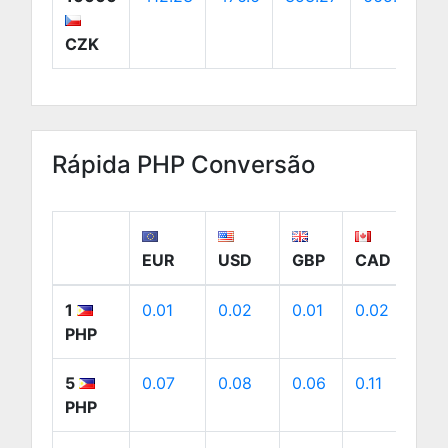
CZK
Rápida PHP Conversão
EUR
USD
GBP
CAD
A
1
0.01
0.02
0.01
0.02
0
PHP
5
0.07
0.08
0.06
0.11
0
PHP