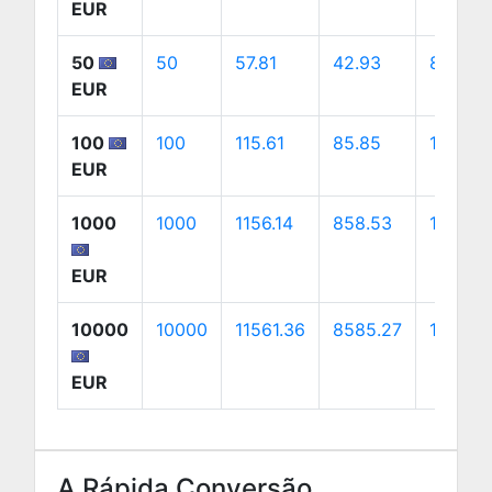
EUR
50
50
57.81
42.93
80.67
EUR
100
100
115.61
85.85
161.33
EUR
1000
1000
1156.14
858.53
1613.3
EUR
10000
10000
11561.36
8585.27
16133.
EUR
A Rápida Conversão