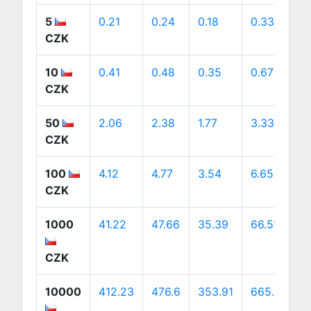
5
0.21
0.24
0.18
0.33
0
CZK
10
0.41
0.48
0.35
0.67
0
CZK
50
2.06
2.38
1.77
3.33
3
CZK
100
4.12
4.77
3.54
6.65
6
CZK
1000
41.22
47.66
35.39
66.51
6
CZK
10000
412.23
476.6
353.91
665.07
6