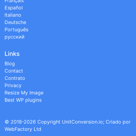
Français
Español
Italiano
Deutsche
Português
русский
Links
Blog
Contact
Contrato
Privacy
Resize My Image
Best WP plugins
© 2018-2026 Copyright
UnitConversion.io
; Criado por
WebFactory Ltd