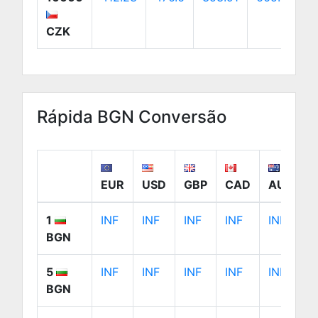
CZK
Rápida BGN Conversão
EUR
USD
GBP
CAD
AUD
1
INF
INF
INF
INF
INF
BGN
5
INF
INF
INF
INF
INF
BGN