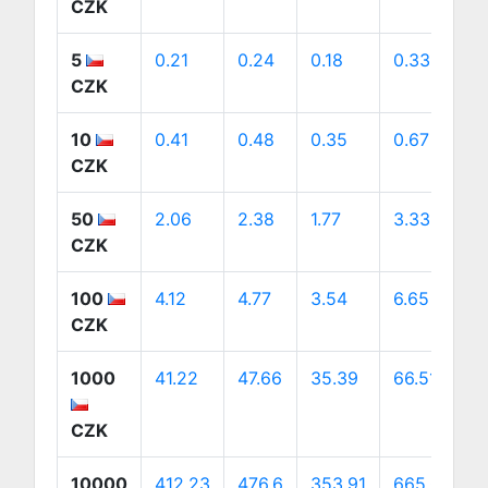
CZK
5
0.21
0.24
0.18
0.33
0
CZK
10
0.41
0.48
0.35
0.67
0
CZK
50
2.06
2.38
1.77
3.33
3
CZK
100
4.12
4.77
3.54
6.65
6
CZK
1000
41.22
47.66
35.39
66.51
6
CZK
10000
412.23
476.6
353.91
665.07
6