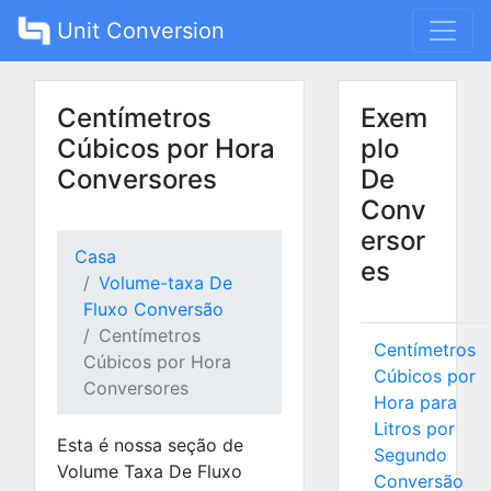
Unit Conversion
Centímetros
Exem
Cúbicos por Hora
plo
Conversores
De
Conv
ersor
Casa
es
Volume-taxa De
Fluxo Conversão
Centímetros
Centímetros
Cúbicos por Hora
Cúbicos por
Conversores
Hora para
Litros por
Esta é nossa seção de
Segundo
Volume Taxa De Fluxo
Conversão