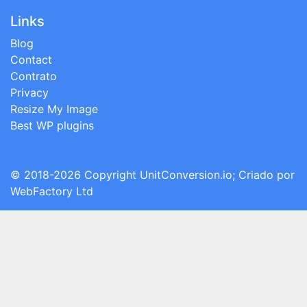
Links
Blog
Contact
Contrato
Privacy
Resize My Image
Best WP plugins
© 2018-2026 Copyright
UnitConversion.io
; Criado por
WebFactory Ltd