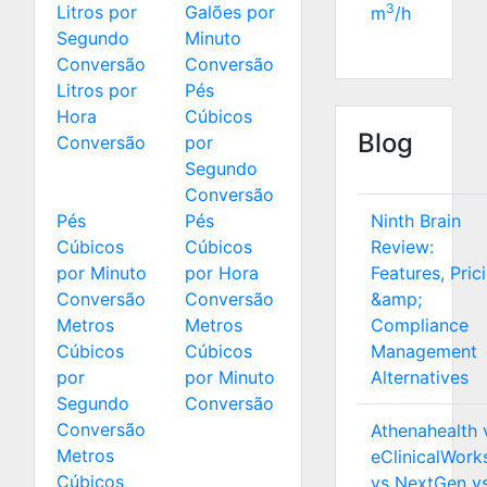
3
Litros por
Galões por
m
/h
Segundo
Minuto
Conversão
Conversão
Litros por
Pés
Hora
Cúbicos
Blog
Conversão
por
Segundo
Conversão
Pés
Pés
Ninth Brain
Cúbicos
Cúbicos
Review:
por Minuto
por Hora
Features, Pric
Conversão
Conversão
&amp;
Metros
Metros
Compliance
Cúbicos
Cúbicos
Management
por
por Minuto
Alternatives
Segundo
Conversão
Conversão
Athenahealth 
Metros
eClinicalWork
Cúbicos
vs NextGen v