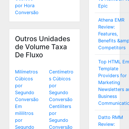
por Hora
Epic
Conversão
Athena EMR
Review:
Features,
Outros Unidades
Benefits &amp
de Volume Taxa
Competitors
De Fluxo
Top HTML Em
Template
Milímetros
Centímetro
Providers for
Cúbicos
s Cúbicos
Marketing
por
por
Newsletters a
Segundo
Segundo
Business
Conversão
Conversão
Communicati
Em
Centiliters
mililitros
por
Datto RMM
por
Segundo
Review:
Segundo
Conversão