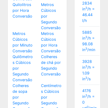
2834
Quilolitros
Metros
3
in
/h =
por Hora
Cúbicos
46.44
Conversão
por
l/h
Segundo
Conversão
5885
Metros
Metros
3
in
/h =
Cúbicos
Cúbicos
98.08
por Minuto
por Hora
3
in
/min
Conversão
Conversão
Quilômetro
Colheres
3928
s Cúbicos
de chá por
3
in
/h =
por
Segundo
1.09
Segundo
Conversão
3
in
/s
Conversão
Colheres
Centímetro
4176
de sopa
s Cúbicos
3
in
/h =
por
por
0
Segundo
Segundo
3