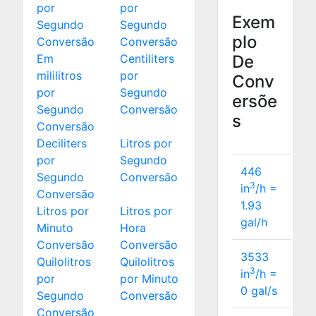
por
por
Exem
Segundo
Segundo
plo
Conversão
Conversão
Em
Centiliters
De
mililitros
por
Conv
por
Segundo
ersõe
Segundo
Conversão
s
Conversão
Deciliters
Litros por
por
Segundo
446
Segundo
Conversão
3
in
/h =
Conversão
1.93
Litros por
Litros por
gal/h
Minuto
Hora
Conversão
Conversão
3533
Quilolitros
Quilolitros
3
in
/h =
por
por Minuto
0
gal/s
Segundo
Conversão
Conversão