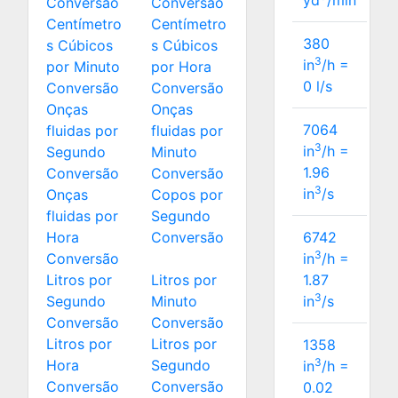
yd
/min
Conversão
Conversão
Centímetro
Centímetro
380
s Cúbicos
s Cúbicos
3
in
/h =
por Minuto
por Hora
0
l/s
Conversão
Conversão
Onças
Onças
7064
fluidas por
fluidas por
3
in
/h =
Segundo
Minuto
1.96
Conversão
Conversão
3
in
/s
Onças
Copos por
fluidas por
Segundo
Hora
Conversão
6742
3
Conversão
in
/h =
Litros por
Litros por
1.87
3
Segundo
Minuto
in
/s
Conversão
Conversão
Litros por
Litros por
1358
3
Hora
Segundo
in
/h =
Conversão
Conversão
0.02