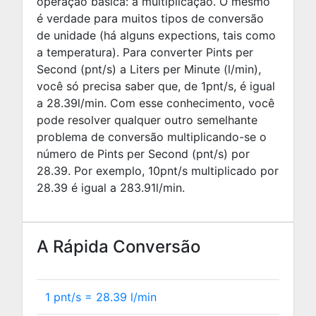
operação básica: a multiplicação. O mesmo
é verdade para muitos tipos de conversão
de unidade (há alguns expections, tais como
a temperatura). Para converter Pints per
Second (pnt/s) a Liters per Minute (l/min),
você só precisa saber que, de 1pnt/s, é igual
a
28.39
l/min. Com esse conhecimento, você
pode resolver qualquer outro semelhante
problema de conversão multiplicando-se o
número de Pints per Second (pnt/s) por
28.39
. Por exemplo,
10
pnt/s multiplicado por
28.39
é igual a
283.91
l/min.
A Rápida Conversão
1 pnt/s =
28.39
l/min