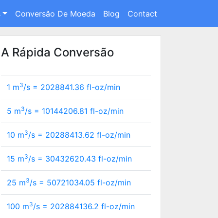
s
Conversão De Moeda
Blog
Contact
A Rápida Conversão
3
1 m
/s =
2028841.36
fl-oz/min
3
5 m
/s =
10144206.81
fl-oz/min
3
10 m
/s =
20288413.62
fl-oz/min
3
15 m
/s =
30432620.43
fl-oz/min
3
25 m
/s =
50721034.05
fl-oz/min
3
100 m
/s =
202884136.2
fl-oz/min