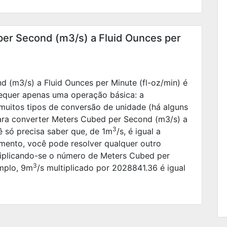
er Second (m3/s) a Fluid Ounces per
 (m3/s) a Fluid Ounces per Minute (fl-oz/min) é
requer apenas uma operação básica: a
muitos tipos de conversão de unidade (há alguns
Para converter Meters Cubed per Second (m3/s) a
3
ê só precisa saber que, de 1m
/s, é igual a
mento, você pode resolver qualquer outro
iplicando-se o número de Meters Cubed per
3
emplo,
9
m
/s multiplicado por
2028841.36
é igual