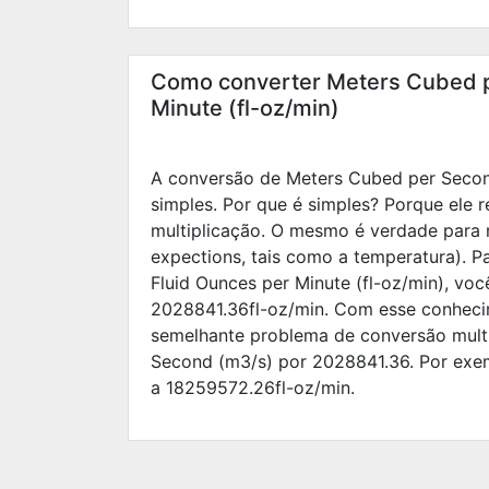
Como converter Meters Cubed p
Minute (fl-oz/min)
A conversão de Meters Cubed per Second
simples. Por que é simples? Porque ele 
multiplicação. O mesmo é verdade para 
expections, tais como a temperatura). 
Fluid Ounces per Minute (fl-oz/min), voc
2028841.36
fl-oz/min. Com esse conheci
semelhante problema de conversão mult
Second (m3/s) por
2028841.36
. Por ex
a
18259572.26
fl-oz/min.