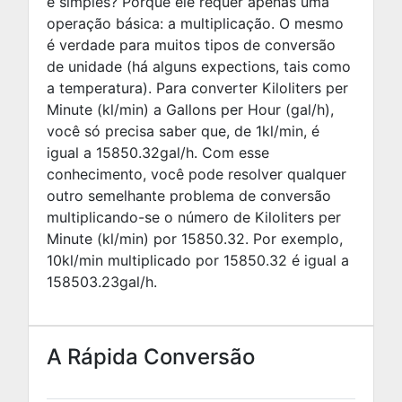
é simples? Porque ele requer apenas uma
operação básica: a multiplicação. O mesmo
é verdade para muitos tipos de conversão
de unidade (há alguns expections, tais como
a temperatura). Para converter Kiloliters per
Minute (kl/min) a Gallons per Hour (gal/h),
você só precisa saber que, de 1kl/min, é
igual a
15850.32
gal/h. Com esse
conhecimento, você pode resolver qualquer
outro semelhante problema de conversão
multiplicando-se o número de Kiloliters per
Minute (kl/min) por
15850.32
. Por exemplo,
10
kl/min multiplicado por
15850.32
é igual a
158503.23
gal/h.
A Rápida Conversão