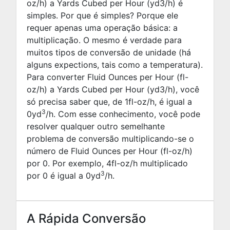
oz/h) a Yards Cubed per Hour (yd3/h) é
simples. Por que é simples? Porque ele
requer apenas uma operação básica: a
multiplicação. O mesmo é verdade para
muitos tipos de conversão de unidade (há
alguns expections, tais como a temperatura).
Para converter Fluid Ounces per Hour (fl-
oz/h) a Yards Cubed per Hour (yd3/h), você
só precisa saber que, de 1fl-oz/h, é igual a
3
0
yd
/h. Com esse conhecimento, você pode
resolver qualquer outro semelhante
problema de conversão multiplicando-se o
número de Fluid Ounces per Hour (fl-oz/h)
por
0
. Por exemplo,
4
fl-oz/h multiplicado
3
por
0
é igual a
0
yd
/h.
A Rápida Conversão