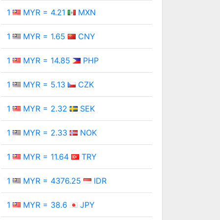
1
MYR = 4.21
MXN
1
MYR = 1.65
CNY
1
MYR = 14.85
PHP
1
MYR = 5.13
CZK
1
MYR = 2.32
SEK
1
MYR = 2.33
NOK
1
MYR = 11.64
TRY
1
MYR = 4376.25
IDR
1
MYR = 38.6
JPY