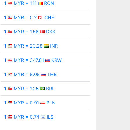
1
MYR = 1.11
RON
1
MYR = 0.2
CHF
1
MYR = 1.58
DKK
1
MYR = 23.28
INR
1
MYR = 347.81
KRW
1
MYR = 8.08
THB
1
MYR = 1.25
BRL
1
MYR = 0.91
PLN
1
MYR = 0.74
ILS