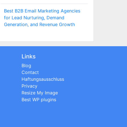
Best B2B Email Marketing Agencies
for Lead Nurturing, Demand
Generation, and Revenue Growth
Links
Blog
Contact
Haftungsausschluss
Privacy
Resize My Image
Best WP plugins