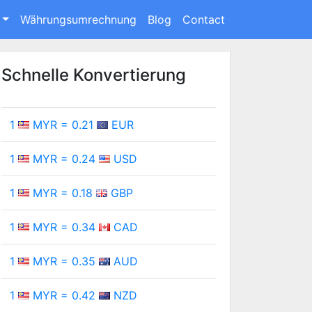
Währungsumrechnung
Blog
Contact
Schnelle Konvertierung
1
MYR = 0.21
EUR
1
MYR = 0.24
USD
1
MYR = 0.18
GBP
1
MYR = 0.34
CAD
1
MYR = 0.35
AUD
1
MYR = 0.42
NZD