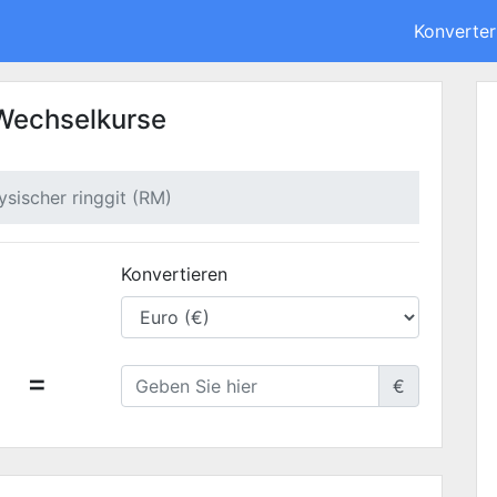
Konverter
 Wechselkurse
ysischer ringgit (RM)
Konvertieren
=
€