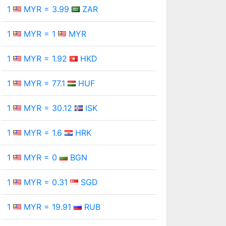
1
MYR = 3.99
ZAR
1
MYR = 1
MYR
1
MYR = 1.92
HKD
1
MYR = 77.1
HUF
1
MYR = 30.12
ISK
1
MYR = 1.6
HRK
1
MYR = 0
BGN
1
MYR = 0.31
SGD
1
MYR = 19.91
RUB