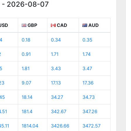
g - 2026-08-07
USD
GBP
CAD
AUD
4
0.18
0.34
0.35
2
0.91
1.71
1.74
5
1.81
3.43
3.47
23
9.07
17.13
17.36
45
18.14
34.27
34.73
.51
181.4
342.67
347.26
5.11
1814.04
3426.66
3472.57