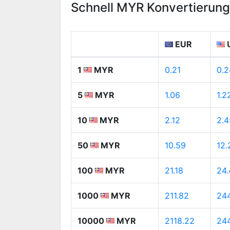
Schnell MYR Konvertierun
EUR
1
MYR
0.21
0.2
5
MYR
1.06
1.2
10
MYR
2.12
2.4
50
MYR
10.59
12.
100
MYR
21.18
24.
1000
MYR
211.82
244
10000
MYR
2118.22
244