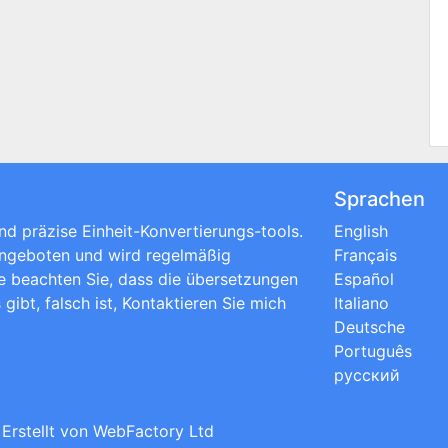
Sprachen
nd präzise Einheit-Konvertierungs-tools.
English
angeboten und wird regelmäßig
Français
tte beachten Sie, dass die übersetzungen
Español
gibt, falsch ist, Kontaktieren Sie mich
Italiano
Deutsche
Português
русский
; Erstellt von
WebFactory Ltd