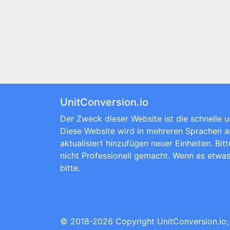
UnitConversion.io
Der Zweck dieser Website ist die schnelle u
Diese Website wird in mehreren Sprachen 
aktualisiert hinzufügen neuer Einheiten. Bi
nicht Professionell gemacht. Wenn es etwas 
bitte.
© 2018-2026 Copyright
UnitConversion.io