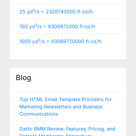
3
25 yd
/s =
2326743000
fl-oz/h
3
100 yd
/s =
9306972000
fl-oz/h
3
1000 yd
/s =
93069720000
fl-oz/h
Blog
Top HTML Email Template Providers for
Marketing Newsletters and Business
Communications
Datto RMM Review: Features, Pricing, and