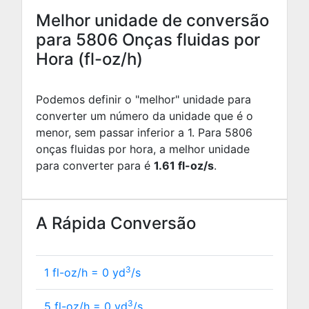
Melhor unidade de conversão
para 5806 Onças fluidas por
Hora (fl-oz/h)
Podemos definir o "melhor" unidade para
converter um número da unidade que é o
menor, sem passar inferior a 1. Para 5806
onças fluidas por hora, a melhor unidade
para converter para é
1.61 fl-oz/s
.
A Rápida Conversão
3
1 fl-oz/h =
0
yd
/s
3
5 fl-oz/h =
0
yd
/s