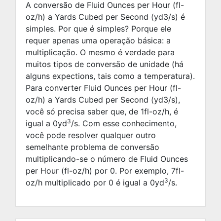
A conversão de Fluid Ounces per Hour (fl-
oz/h) a Yards Cubed per Second (yd3/s) é
simples. Por que é simples? Porque ele
requer apenas uma operação básica: a
multiplicação. O mesmo é verdade para
muitos tipos de conversão de unidade (há
alguns expections, tais como a temperatura).
Para converter Fluid Ounces per Hour (fl-
oz/h) a Yards Cubed per Second (yd3/s),
você só precisa saber que, de 1fl-oz/h, é
3
igual a
0
yd
/s. Com esse conhecimento,
você pode resolver qualquer outro
semelhante problema de conversão
multiplicando-se o número de Fluid Ounces
per Hour (fl-oz/h) por
0
. Por exemplo,
7
fl-
3
oz/h multiplicado por
0
é igual a
0
yd
/s.